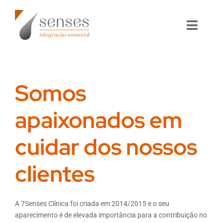
Skip
to
content
Toggl
Naviga
Sobre
Somos
Pós Graduação
apaixonados em
Formação
cuidar dos nossos
Centro de Desenvolvimento
clientes
Investigação
Contactos
A 7Senses Clínica foi criada em 2014/2015 e o seu
aparecimento é de elevada importância para a contribuição no