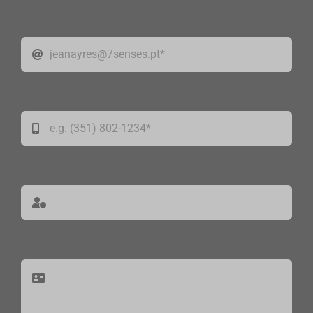
Endereço de Correio Electrónico
*
Número de Telefone
*
Qual a melhor hora para contacto?
*
A Sua Mensagem