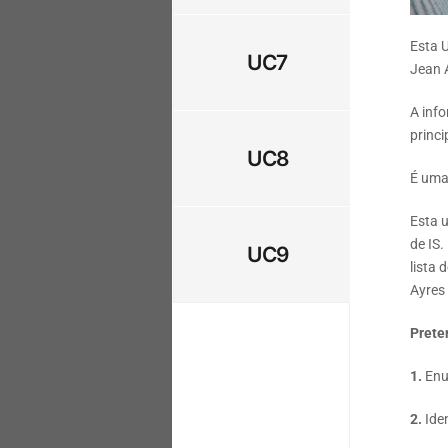
Esta U
UC7
Jean 
A info
princi
UC8
É uma
Esta 
de IS.
UC9
lista
Ayres
Prete
1.
Enum
2.
Iden