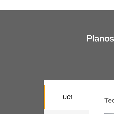
Planos
UC1
Te