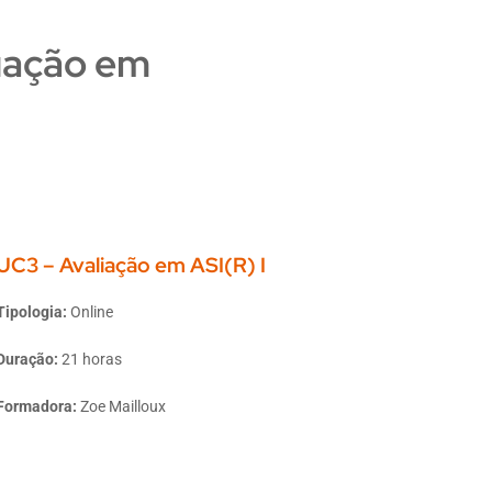
uação em
UC3 – Avaliação em ASI(R) I
Tipologia:
Online
Duração:
21 horas
Formadora:
Zoe Mailloux