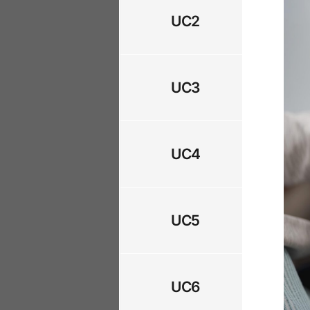
UC2
UC3
UC4
UC5
UC6