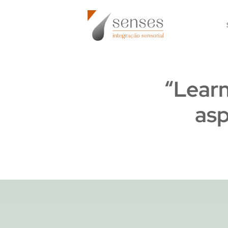
Skip
to
content
“Learn
asp